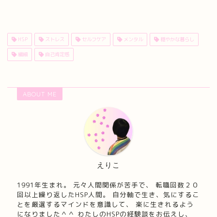
HSP
ストレス
セルフケア
メンタル
穏やかな暮らし
繊細
自己肯定感
ABOUT ME
えりこ
1991年生まれ。 元々人間関係が苦手で、 転職回数２０
回以上繰り返したHSP人間。 自分軸で生き、気にするこ
とを厳選するマインドを意識して、 楽に生きれるよう
になりました＾＾ わたしのHSPの経験談をお伝えし、