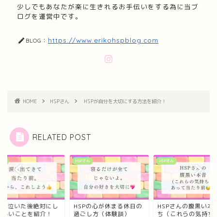
少しでもあなたが楽に生きれるお手伝いをする為に当ブ
ログを運営中です。
https://www.erikohspblog.com
BLOG：
HOME
HSPさん
HSPが自分を大切にする方法を紹介！
RELATED POST
さん
HSPさん
HSPさん
SPが泣いた後絶対にし
HSPの心が休まる休日の
HSPさんの腹黒い本
ほしいことを紹介！
過ごし方（体験談）
ち（これらの気持ち