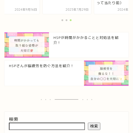
って当たり前）
2024年9月16日
2025年7月29日
2024年1
HSPが時間がかかることと対処法を紹
介！
HSPさんが脳疲労を防ぐ方法を紹介！
検索
検索