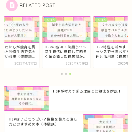
RELATED POST
さん
HSPさん
HSPさん
SPのわたしが独身を貫
HSPの悩み：笑顔うつ〜
HSP特性を活かす！
理由と独身生活で気を
学生時代に無理して明る
ックスできるおすす
けている事（体験談...
く振る舞った体験談か...
色と活用法（体験談
2025年4月17日
2025年9月19日
2025年8
HSPが考えすぎる理由と対処法を解説！
HSPは子どもっぽい？性格を整える治し
方とおすすめの本（体験談）