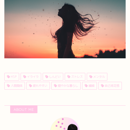
HSP
イライラ
しんどい
ストレス
メンタル
人間関係
疲れやすい
穏やかな暮らし
繊細
自己肯定感
ABOUT ME