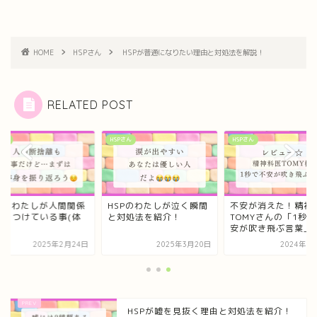
HOME
HSPさん
HSPが普通になりたい理由と対処法を解説！
RELATED POST
さん
HSPさん
HSPさん
SPのわたしが人間関係
HSPのわたしが泣く瞬間
不安が消えた！精神
気をつけている事(体
と対処法を紹介！
TOMYさんの「1秒
)
安が吹き飛ぶ言葉」レ.
2025年2月24日
2025年3月20日
2024年8
HSPが嘘を見抜く理由と対処法を紹介！