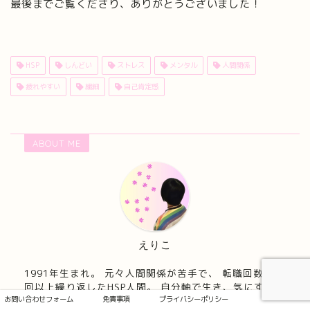
最後までご覧くださり、ありがとうございました！
HSP
しんどい
ストレス
メンタル
人間関係
疲れやすい
繊細
自己肯定感
ABOUT ME
えりこ
1991年生まれ。 元々人間関係が苦手で、 転職回数２０
回以上繰り返したHSP人間。 自分軸で生き、気にするこ
お問い合わせフォーム
免責事項
プライバシーポリシー
とを厳選するマインドを意識して、 楽に生きれるよう