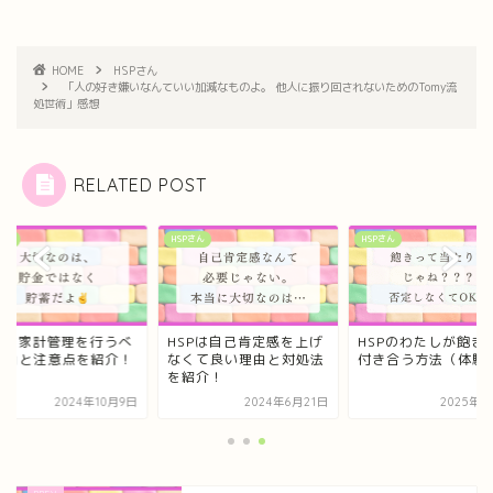
HOME
HSPさん
「人の好き嫌いなんていい加減なものよ。 他人に振り回されないためのTomy流
処世術」感想
RELATED POST
さん
HSPさん
HSPさん
SPは家計管理を行うべ
HSPは自己肯定感を上げ
HSPのわたしが飽き
理由と注意点を紹介！
なくて良い理由と対処法
付き合う方法（体験
を紹介！
2024年10月9日
2024年6月21日
2025年7