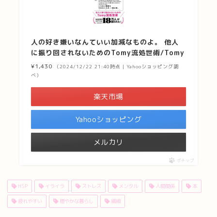
人の好き嫌いなんていい加減なものよ。 他人
に振り回されないためのTomy流処世術/Tomy
¥1,430
（2024/12/22 21:40時点 | Yahooショッピング調
べ）
楽天市場
Yahooショッピング
メルカリ
ポチップ
HSP
イライラ
ストレス
メンタル
人間関係
本
疲れやすい
穏やかな暮らし
繊細