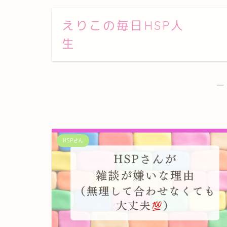
えりこの毎日HSP人
生
―
HSPさん