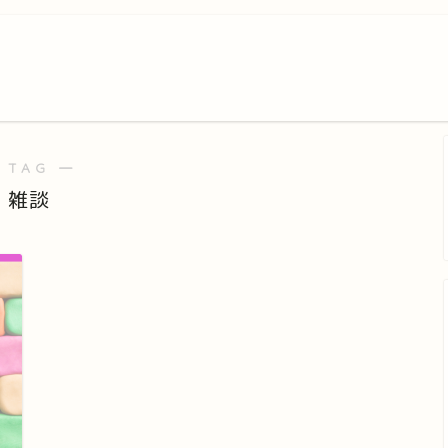
 TAG ―
雑談